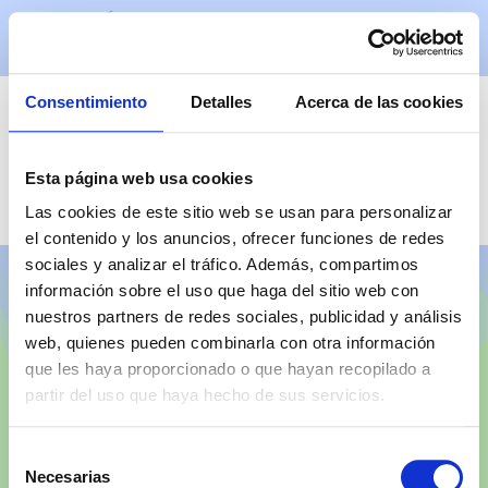
Soluciones Individualizada
Acerca De Nosotros
Autor:
Herbst Eric
Consentimiento
Detalles
Acerca de las cookies
Das ist die Autoren-Beschreibung in den
Esta página web usa cookies
Profil-Einstellungen.
Las cookies de este sitio web se usan para personalizar
el contenido y los anuncios, ofrecer funciones de redes
sociales y analizar el tráfico. Además, compartimos
información sobre el uso que haga del sitio web con
+52 951 110 4044
nuestros partners de redes sociales, publicidad y análisis
web, quienes pueden combinarla con otra información
que les haya proporcionado o que hayan recopilado a
© 2024 by Solibrije | Website
Aviso Legal
Aviso de Privacidad
partir del uso que haya hecho de sus servicios.
erstellt von
Eric
Selección
Necesarias
de